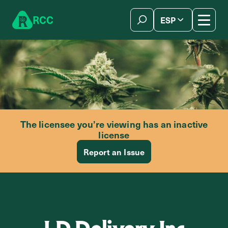
Skip to content
R
C
C
ESP
简体中文
The licensee you’re viewing has an inactive
license
Report an Issue