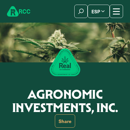
Skip to content
R
C
C
ESP
简体中文
AGRONOMIC
INVESTMENTS, INC.
Share