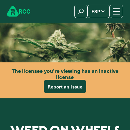
Skip to content
R
C
C
ESP
简体中文
The licensee you’re viewing has an inactive
license
Report an Issue