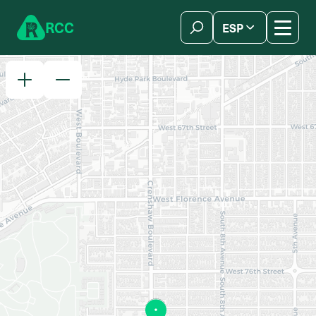
Skip to content
R
C
C
ESP
简体中文