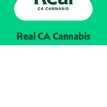
Real CA
Cannabis
Impulsado por el
Departamento de
Control del Cannabis de California
EXPLORE
Encuentra minoristas autorizados
Acerca de nosotros
JOIN 
The Weeds
Concesionarios