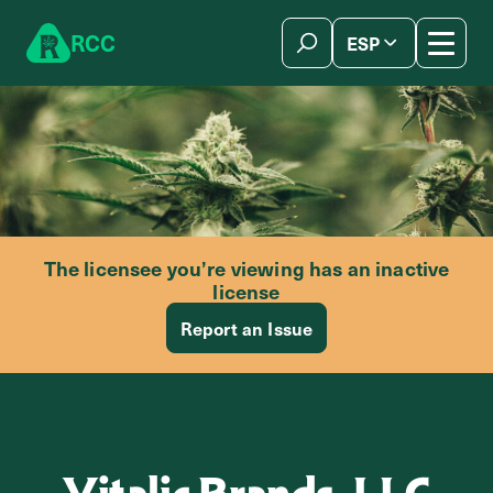
Skip to content
R
C
C
ESP
简体中文
The licensee you’re viewing has an inactive
license
Report an Issue