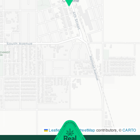
Leaflet
|
©
OpenStreetMap
contributors, ©
CARTO