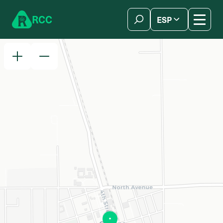
Skip to content
R
C
C
ESP
简体中文