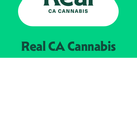
Real CA
Cannabis
Impulsado por el
Departamento de
Control del Cannabis de California
EXPLORE
Encuentra minoristas autorizados
Acerca de nosotros
JOIN 
The Weeds
Concesionarios