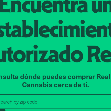
Encuentra u
stablecimien
utorizado
Re
nsulta dónde puedes comprar Real
Cannabis cerca de ti.
Search by zip code, address, o
earch by
zip code