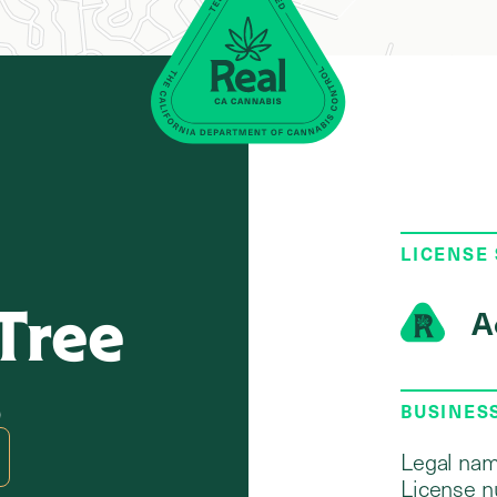
LICENSE
Tree
A
0
BUSINES
Legal nam
License n