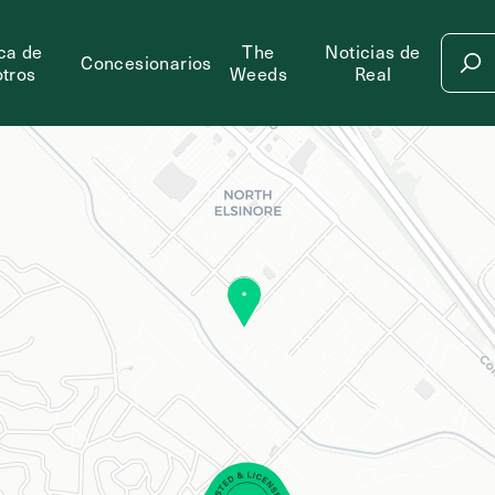
ca de
The
Noticias de
Concesionarios
tros
Weeds
Real