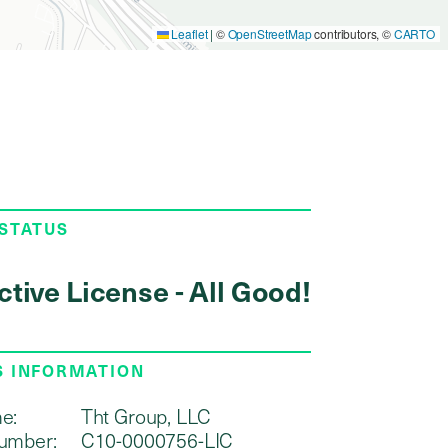
Leaflet
|
©
OpenStreetMap
contributors, ©
CARTO
 STATUS
ctive License - All Good!
S INFORMATION
e:
Tht Group, LLC
umber:
C10-0000756-LIC