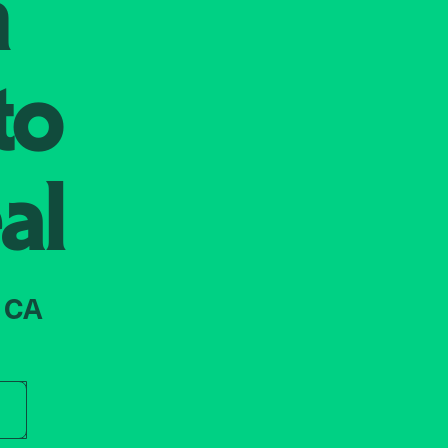
n
to
al
 CA
r store name