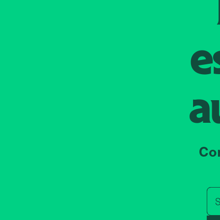
e
a
Co
S