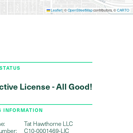
Leaflet
|
©
OpenStreetMap
contributors, ©
CARTO
 STATUS
ctive License - All Good!
S INFORMATION
e:
Tat Hawthorne LLC
umber:
C10-0001469-LIC