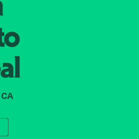
n
to
al
 CA
r store name