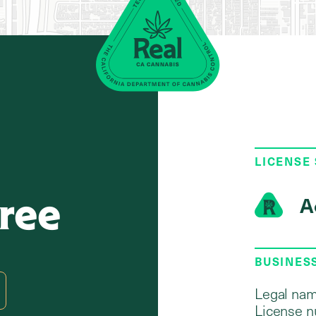
LICENSE
Tree
A
BUSINES
Legal nam
License n