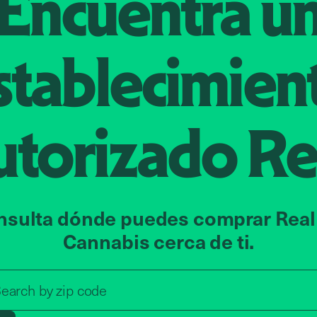
Encuentra u
stablecimien
utorizado
Re
nsulta dónde puedes comprar Real
Cannabis cerca de ti.
Search by zip code, address, o
earch by
zip code