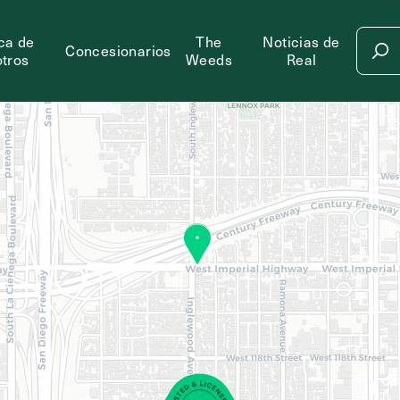
ca de
The
Noticias de
Concesionarios
tros
Weeds
Real