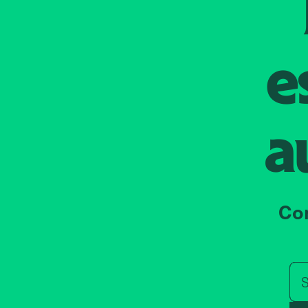
e
a
Co
S