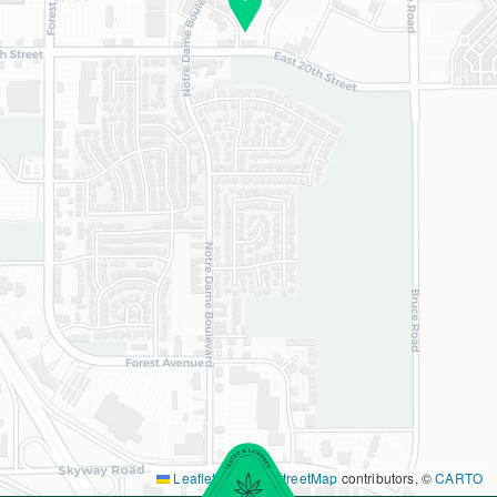
Leaflet
|
©
OpenStreetMap
contributors, ©
CARTO