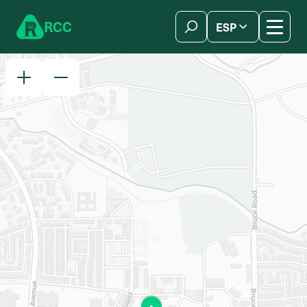
Skip to content
R
C
C
ESP
简体中文