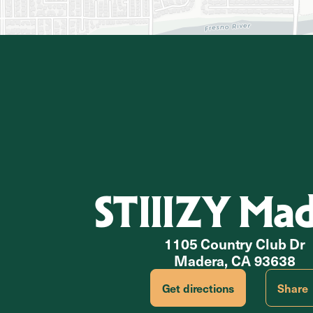
STIIIZY Ma
1105 Country Club Dr
Madera, CA 93638
Get directions
Share