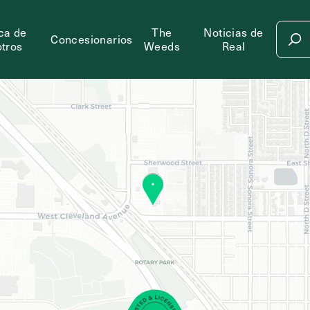
ca de
The
Noticias de
Concesionarios
tros
Weeds
Real