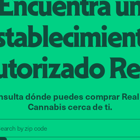
Encuentra u
stablecimien
utorizado
Re
nsulta dónde puedes comprar Real
Cannabis cerca de ti.
Search by zip code, address, o
earch by
zip code