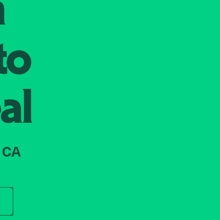
n
to
al
 CA
r store name