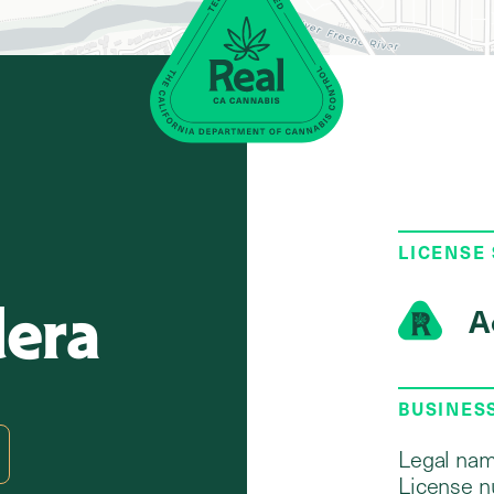
LICENSE
dera
A
BUSINES
Legal nam
License n