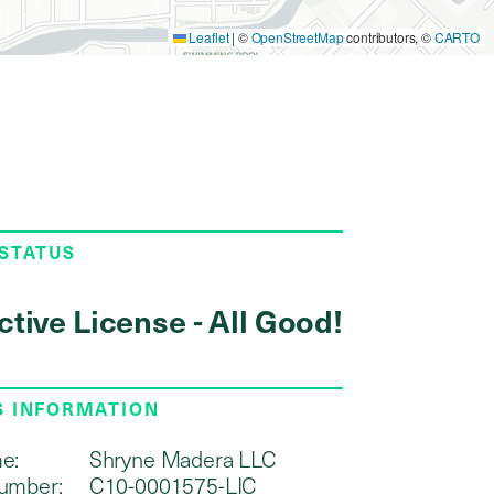
Leaflet
|
©
OpenStreetMap
contributors, ©
CARTO
 STATUS
ctive License - All Good!
S INFORMATION
e:
Shryne Madera LLC
umber:
C10-0001575-LIC