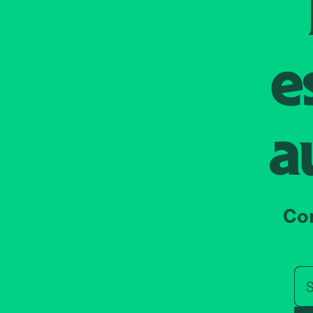
e
a
Co
S