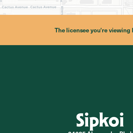
The licensee you’re viewing 
Sipkoi