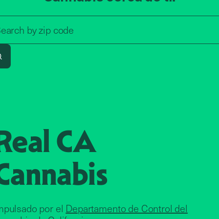
Search by zip code, address, o
earch by
zip code
Search
Real CA
Cannabis
mpulsado por el
Departamento de Control del