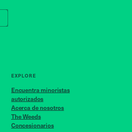
r store name
EXPLORE
Encuentra minoristas
autorizados
Acerca de nosotros
JOIN US
The Weeds
Concesionarios