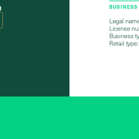
BUSINESS
3
Legal name
License nu
Business t
Retail type: