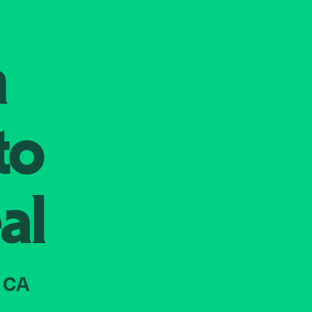
n
to
al
 CA