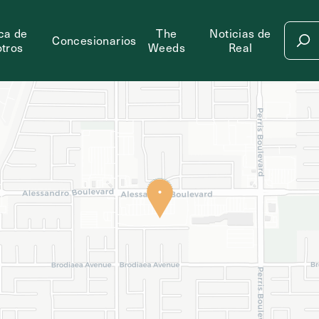
ca de
The
Noticias de
Concesionarios
tros
Weeds
Real