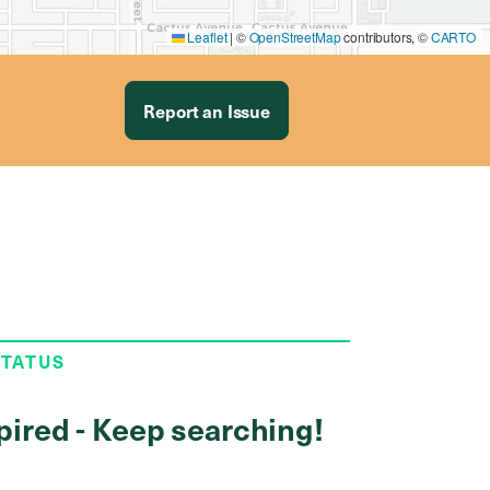
Leaflet
|
©
OpenStreetMap
contributors, ©
CARTO
Report an Issue
STATUS
pired - Keep searching!