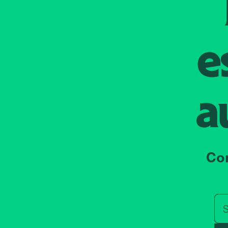
e
a
Co
S