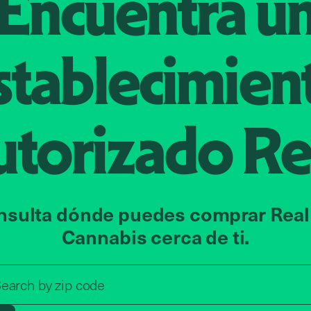
Encuentra u
stablecimien
utorizado
Re
nsulta dónde puedes comprar Real
Cannabis cerca de ti.
Search by zip code, address, o
earch by
zip code