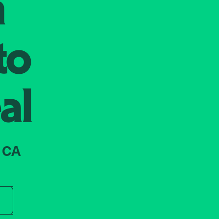
n
to
al
 CA
r store name