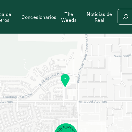
ca de
The
Noticias de
Concesionarios
tros
Weeds
Real