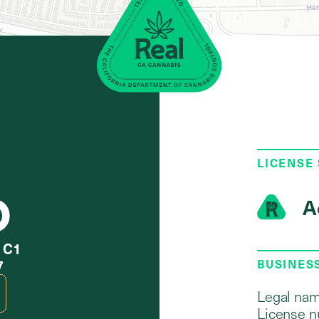
LICENSE
O
A
t C1
7
BUSINES
Legal nam
License n