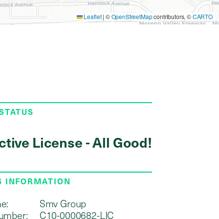
Leaflet
|
©
OpenStreetMap
contributors, ©
CARTO
 STATUS
ctive License - All Good!
S INFORMATION
e:
Smv Group
umber:
C10-0000682-LIC