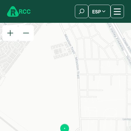
Skip to content
R
C
C
ESP
简体中文