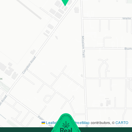
Leaflet
|
©
OpenStreetMap
contributors, ©
CARTO