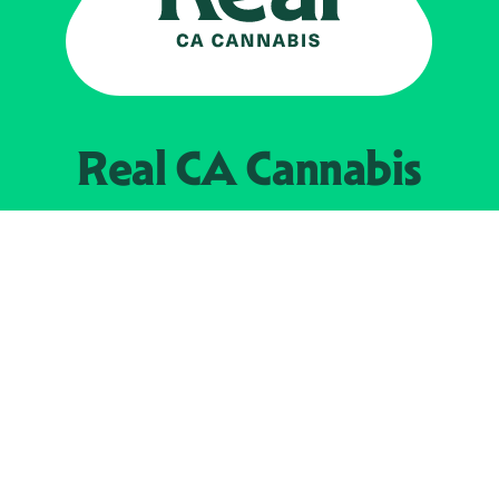
Real CA
Cannabis
Impulsado por el
Departamento de
Control del Cannabis de California
EXPLORE
Encuentra minoristas autorizados
Acerca de nosotros
JOIN 
The Weeds
Concesionarios