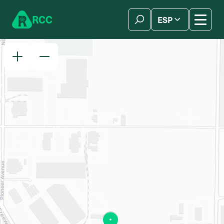
Skip to content
R
C
C
ESP
简体中文