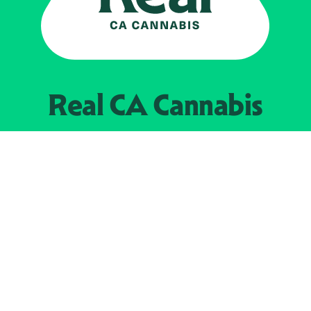
Real CA
Cannabis
Impulsado por el
Departamento de
Control del Cannabis de California
EXPLORE
Encuentra minoristas autorizados
Acerca de nosotros
JOIN 
The Weeds
Concesionarios