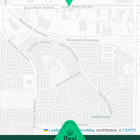
Leaflet
|
©
OpenStreetMap
contributors, ©
CARTO