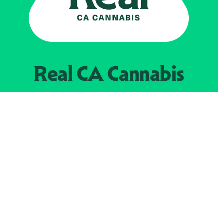
Real CA
Cannabis
Impulsado por el
Departamento de
Control del Cannabis de California
EXPLORE
Encuentra minoristas autorizados
Acerca de nosotros
JOIN 
The Weeds
Concesionarios