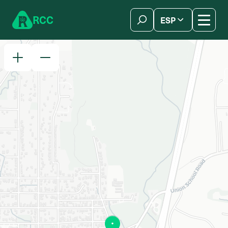
Skip to content
R
C
C
ESP
简体中文