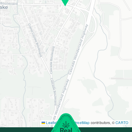
Leaflet
|
©
OpenStreetMap
contributors, ©
CARTO