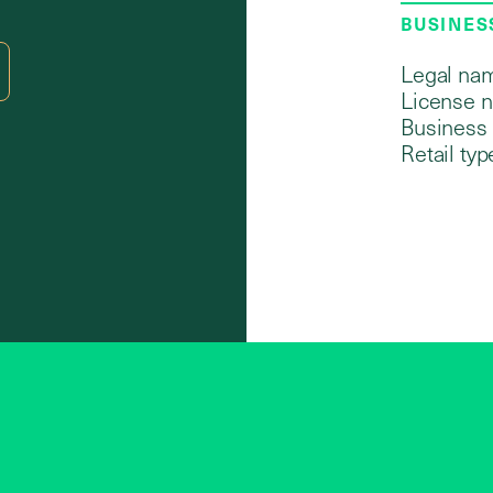
BUSINES
Legal na
License 
Business 
Retail typ