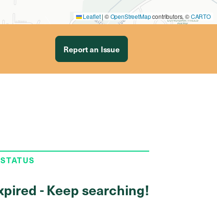
Leaflet
|
©
OpenStreetMap
contributors, ©
CARTO
Report an Issue
 STATUS
xpired - Keep searching!