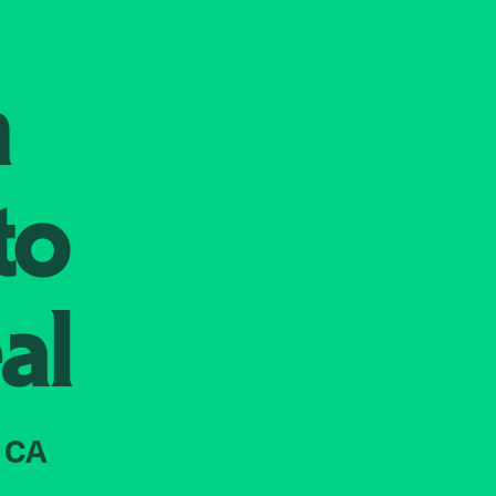
n
to
al
 CA