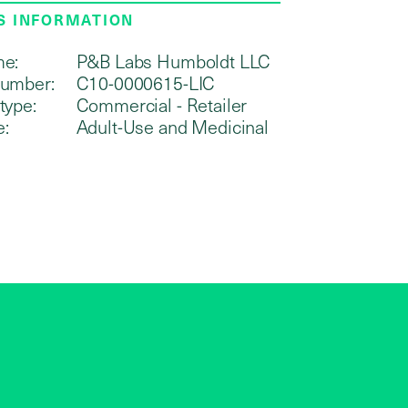
S INFORMATION
me:
P&B Labs Humboldt LLC
number:
C10-0000615-LIC
type:
Commercial - Retailer
e:
Adult-Use and Medicinal