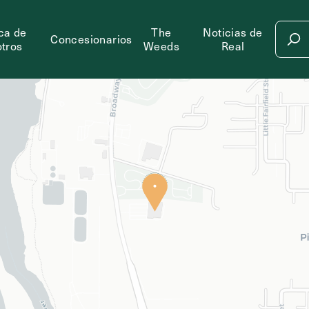
ca de
The
Noticias de
Concesionarios
tros
Weeds
Real