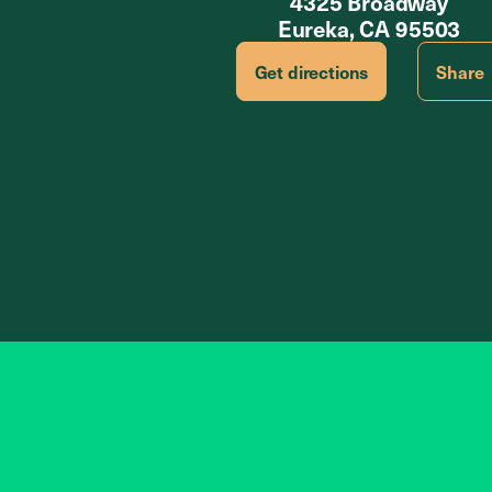
4325 Broadway
Eureka, CA 95503
Get directions
Share