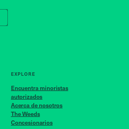
r store name
EXPLORE
Encuentra minoristas
autorizados
Acerca de nosotros
JOIN US
The Weeds
Concesionarios