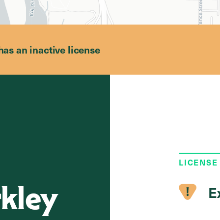
has an inactive license
LICENSE
rkley
E