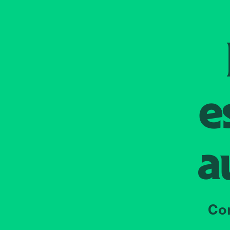
e
a
Co