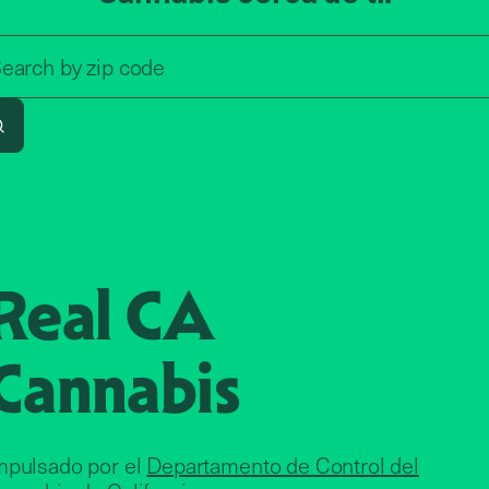
Search by zip code, address, o
earch by
zip code
Search
Real CA
Cannabis
mpulsado por el
Departamento de Control del