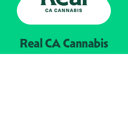
Real CA
Cannabis
Impulsado por el
Departamento de
Control del Cannabis de California
EXPLORE
Encuentra minoristas autorizados
Acerca de nosotros
JOIN 
The Weeds
Concesionarios