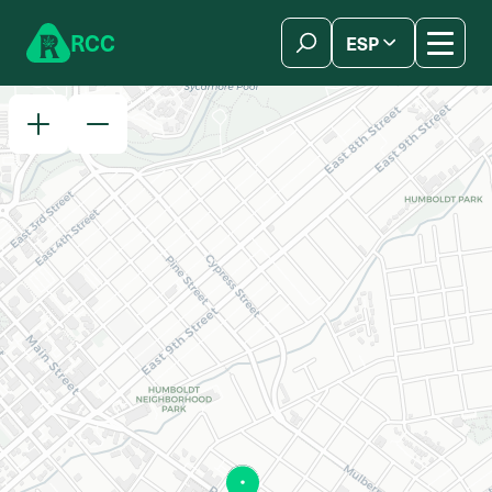
Skip to content
R
C
C
ESP
简体中文