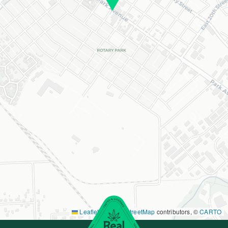
Leaflet
|
©
OpenStreetMap
contributors, ©
CARTO