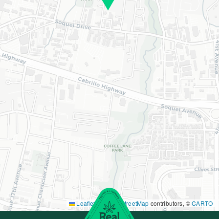
Leaflet
|
©
OpenStreetMap
contributors, ©
CARTO