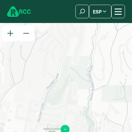
Skip to content
R
C
C
ESP
简体中文