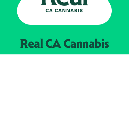
Real CA
Cannabis
Impulsado por el
Departamento de
Control del Cannabis de California
EXPLORE
Encuentra minoristas autorizados
Acerca de nosotros
JOIN 
The Weeds
Concesionarios