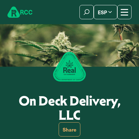
Skip to content
R
C
C
ESP
简体中文
On Deck Delivery,
LLC
Share