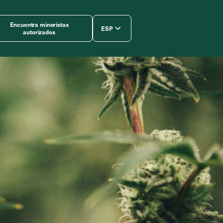
Encuentra minoristas
ESP
autorizados
简体中文