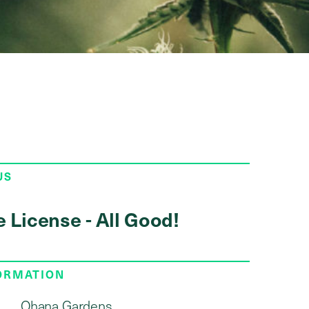
US
e License - All Good!
FORMATION
Ohana Gardens