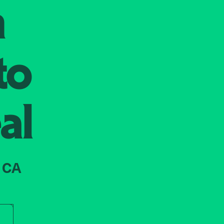
n
to
al
 CA
r store name