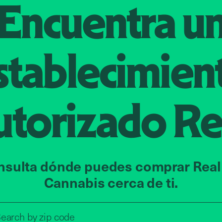
Encuentra u
stablecimien
utorizado
Re
nsulta dónde puedes comprar Real
Cannabis cerca de ti.
Search by zip code, address, o
earch by
zip code