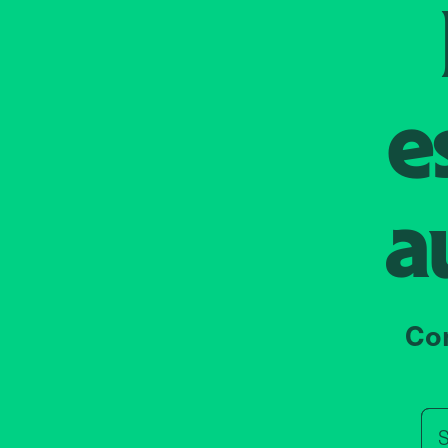
e
a
Co
S