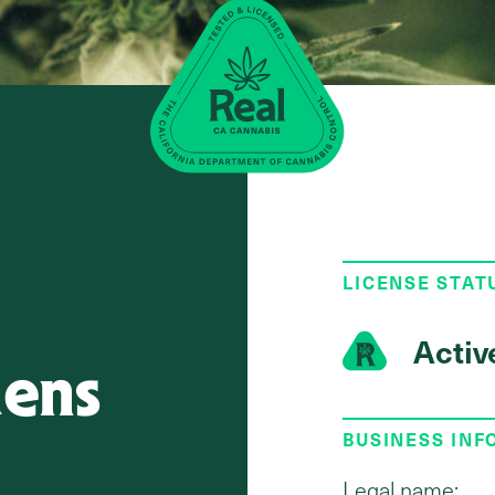
LICENSE STAT
Activ
ens
BUSINESS IN
Legal name: