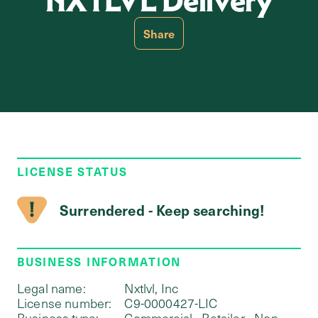
NXTLVL Delivery
Share
LICENSE STATUS
Surrendered - Keep searching!
BUSINESS INFORMATION
Legal name:
Nxtlvl, Inc
License number:
C9-0000427-LIC