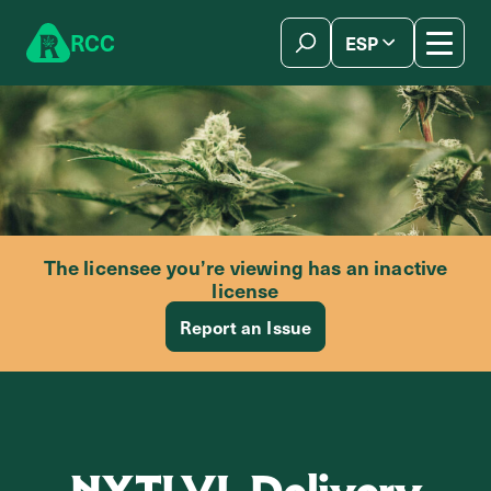
Skip to content
R
C
C
ESP
简体中文
The licensee you’re viewing has an inactive
license
Report an Issue