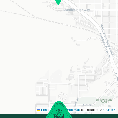
Leaflet
|
©
OpenStreetMap
contributors, ©
CARTO