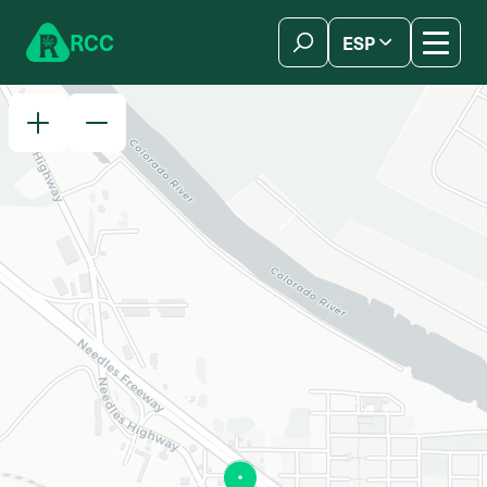
Skip to content
R
C
C
ESP
简体中文