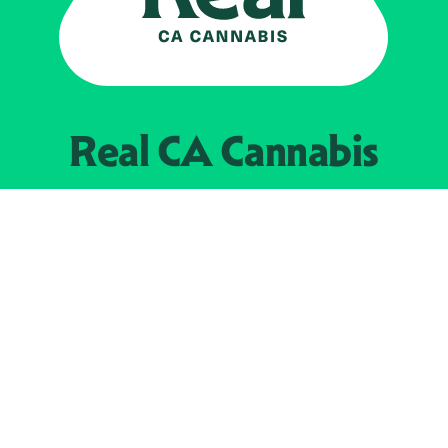
Real CA
Cannabis
Impulsado por el
Departamento de
Control del Cannabis de California
EXPLORE
Encuentra minoristas autorizados
Acerca de nosotros
JOIN 
The Weeds
Concesionarios