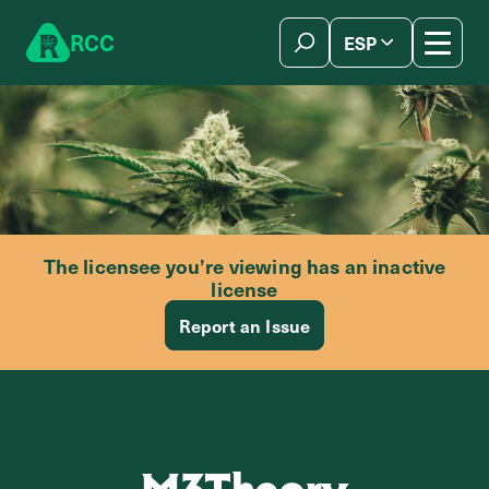
Skip to content
R
C
C
ESP
简体中文
The licensee you’re viewing has an inactive
license
Report an Issue