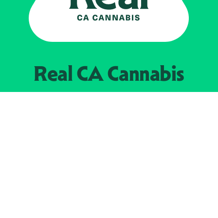
Real CA
Cannabis
Impulsado por el
Departamento de
Control del Cannabis de California
EXPLORE
Encuentra minoristas autorizados
Acerca de nosotros
JOIN 
The Weeds
Concesionarios