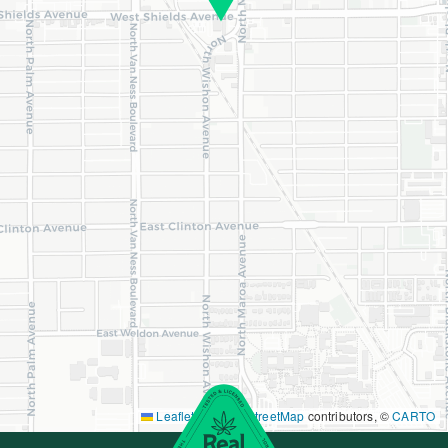
Leaflet
|
©
OpenStreetMap
contributors, ©
CARTO