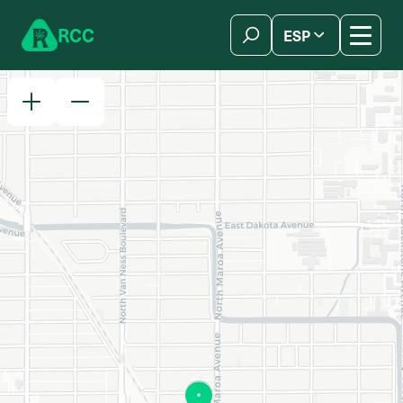
Skip to content
R
C
C
ESP
简体中文