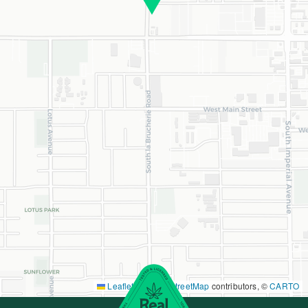
Leaflet
|
©
OpenStreetMap
contributors, ©
CARTO