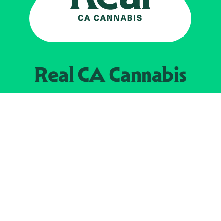
Real CA
Cannabis
Impulsado por el
Departamento de
Control del Cannabis de California
EXPLORE
Encuentra minoristas autorizados
Acerca de nosotros
JOIN 
The Weeds
Concesionarios