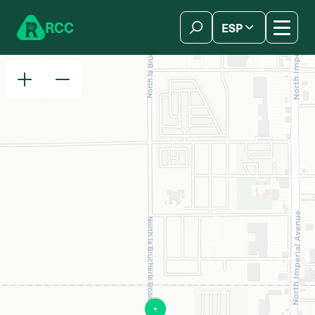
Skip to content
R
C
C
ESP
简体中文