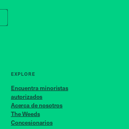
r store name
EXPLORE
Encuentra minoristas
autorizados
Acerca de nosotros
JOIN US
The Weeds
Concesionarios