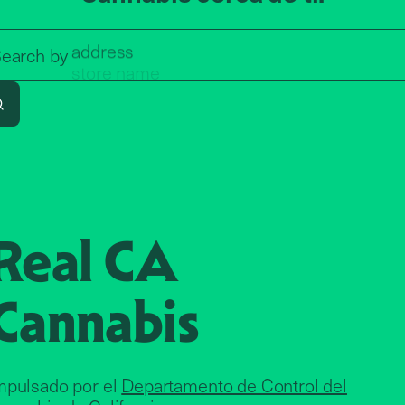
address
Search by zip code, address, o
earch by
store name
Search
Real CA
Cannabis
mpulsado por el
Departamento de Control del