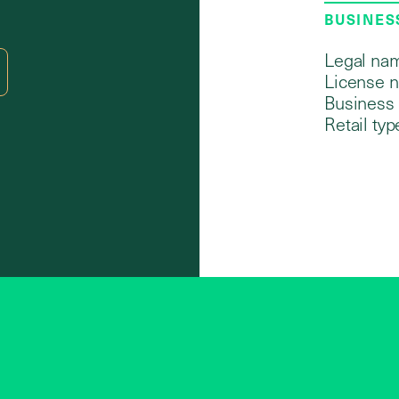
BUSINES
Legal na
License 
Business 
Retail typ