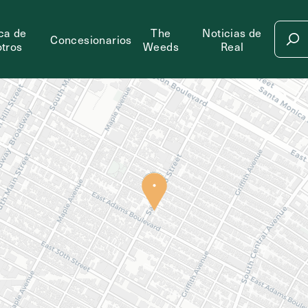
ca de
The
Noticias de
Concesionarios
tros
Weeds
Real