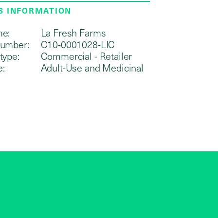
S INFORMATION
me:
La Fresh Farms
number:
C10-0001028-LIC
type:
Commercial - Retailer
e:
Adult-Use and Medicinal