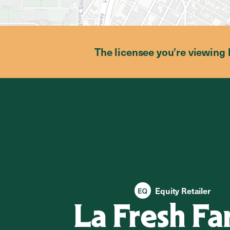
The licensee you’re viewing 
Equity Retailer
La Fresh Fa