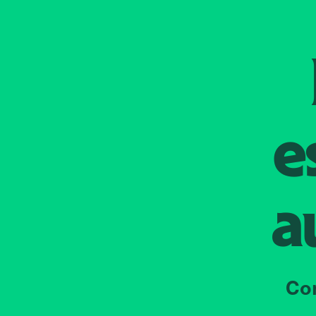
e
a
Co