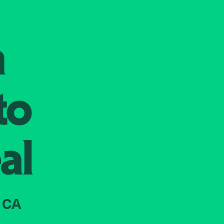
n
to
al
 CA