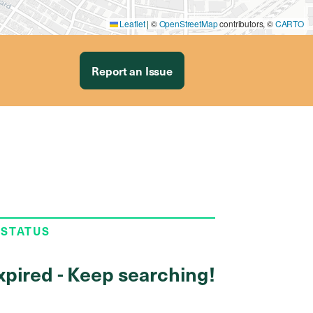
Leaflet
|
©
OpenStreetMap
contributors, ©
CARTO
Report an Issue
 STATUS
xpired - Keep searching!