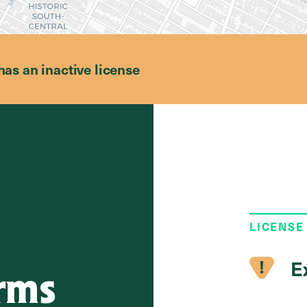
has an inactive license
LICENSE
E
rms