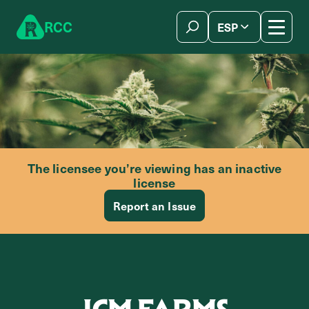
Skip to content
R
C
C
ESP
简体中文
The licensee you’re viewing has an inactive
license
Report an Issue