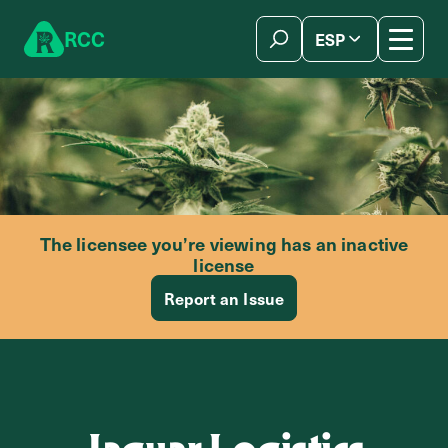
Skip to content
R
C
C
ESP
简体中文
The licensee you’re viewing has an inactive
license
Report an Issue