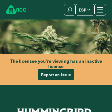
Skip to content
R
C
C
ESP
简体中文
The licensee you’re viewing has an inactive
license
Report an Issue