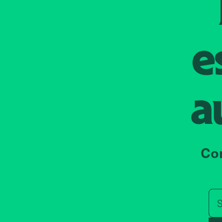
e
a
Co
S