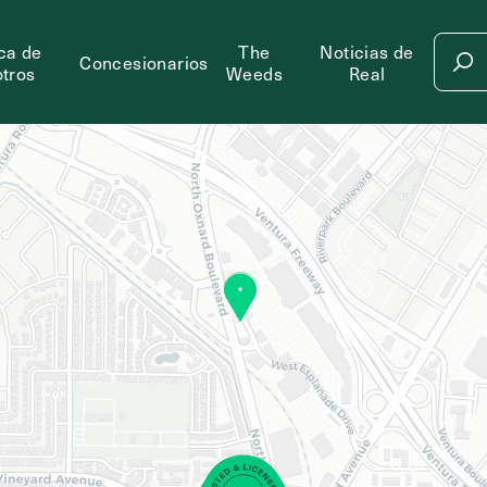
ca de
The
Noticias de
Concesionarios
tros
Weeds
Real