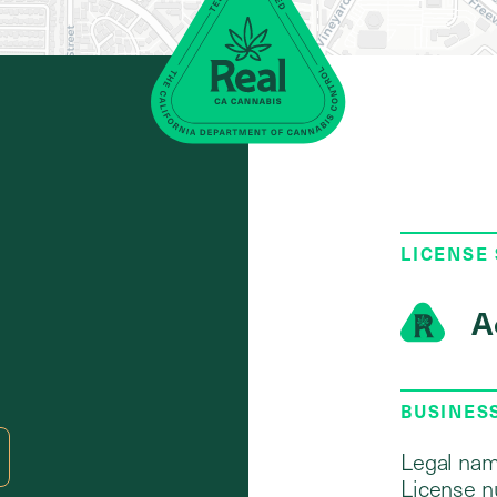
LICENSE
A
BUSINES
Legal nam
License n