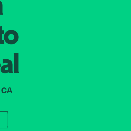
n
to
al
 CA
r store name