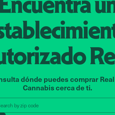
Encuentra u
stablecimien
utorizado
Re
nsulta dónde puedes comprar Real
Cannabis cerca de ti.
Search by zip code, address, o
earch by
zip code