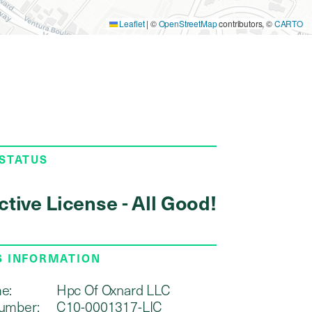
Leaflet
|
©
OpenStreetMap
contributors, ©
CARTO
 STATUS
ctive License - All Good!
S INFORMATION
e:
Hpc Of Oxnard LLC
umber:
C10-0001317-LIC