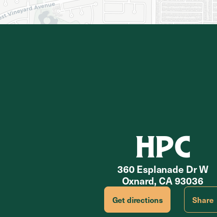
HPC
360 Esplanade Dr W
Oxnard, CA 93036
Get directions
Share