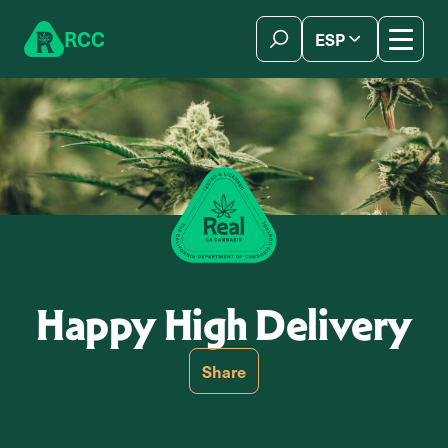
Skip to content
R
C
C
ESP
简体中文
Happy High Delivery
Share