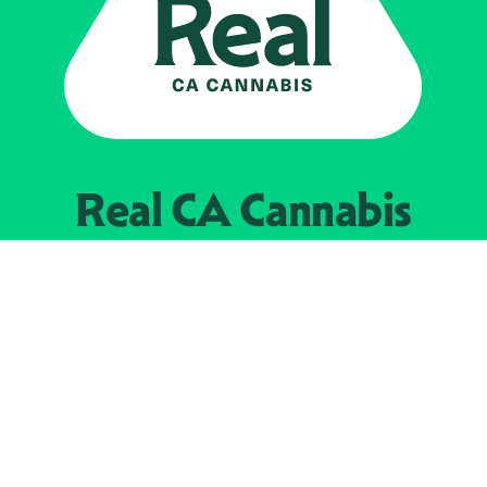
Real CA
Cannabis
Impulsado por el
Departamento de
Control del Cannabis de California
EXPLORE
Encuentra minoristas autorizados
Acerca de nosotros
JOIN 
The Weeds