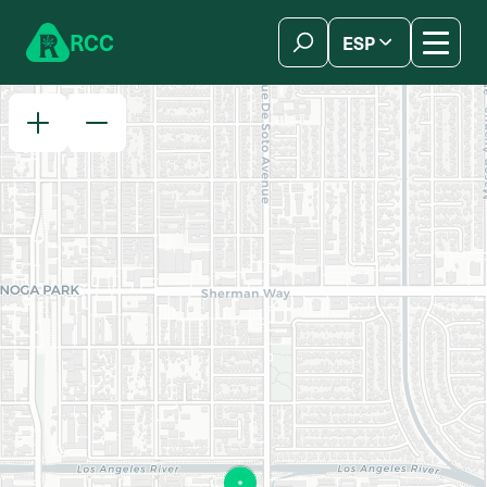
Skip to content
R
C
C
ESP
简体中文