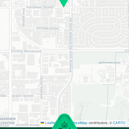
Leaflet
|
©
OpenStreetMap
contributors, ©
CARTO