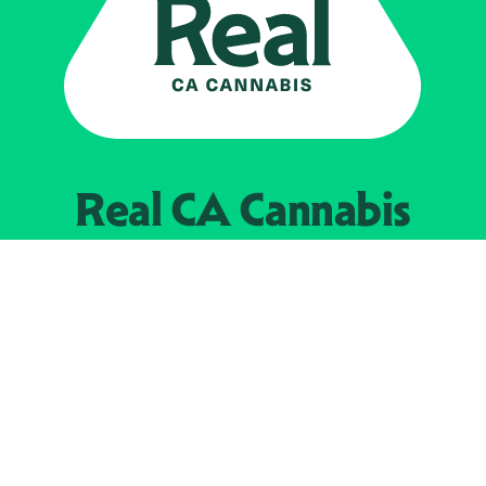
Real CA
Cannabis
Impulsado por el
Departamento de
Control del Cannabis de California
EXPLORE
Encuentra minoristas autorizados
Acerca de nosotros
JOIN 
The Weeds