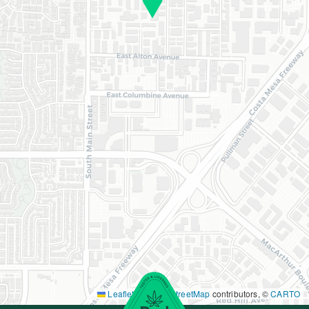
Leaflet
|
©
OpenStreetMap
contributors, ©
CARTO