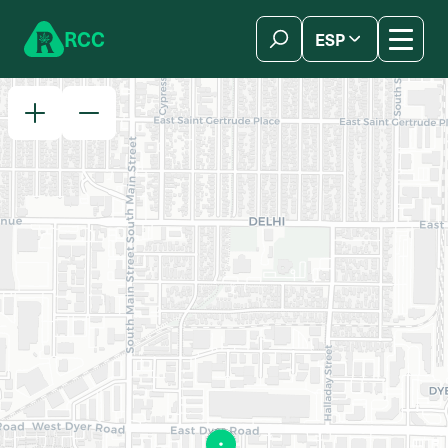
Skip to content
R
C
C
ESP
简体中文