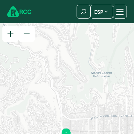
Skip to content
R
C
C
ESP
简体中文