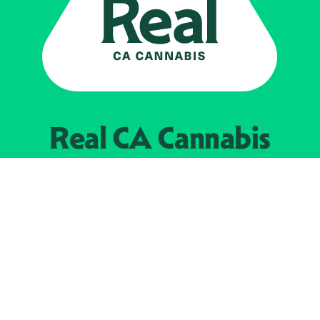
Real CA
Cannabis
Impulsado por el
Departamento de
Control del Cannabis de California
EXPLORE
Encuentra minoristas autorizados
Acerca de nosotros
JOIN 
The Weeds