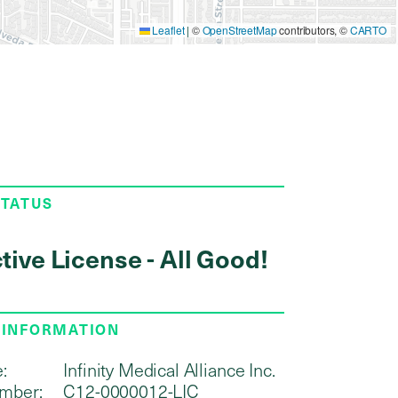
Leaflet
|
©
OpenStreetMap
contributors, ©
CARTO
STATUS
tive License - All Good!
 INFORMATION
:
Infinity Medical Alliance Inc.
mber:
C12-0000012-LIC