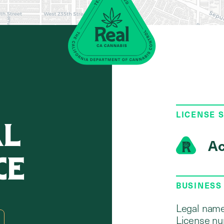
LICENSE 
AL
Ac
CE
BUSINESS
Legal name
License nu