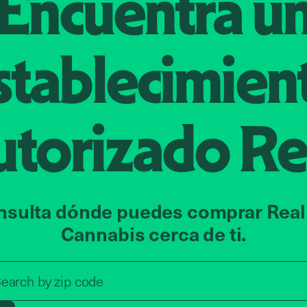
Encuentra u
stablecimien
utorizado
Re
nsulta dónde puedes comprar Real
Cannabis cerca de ti.
Search by zip code, address, o
zip code
earch by
address