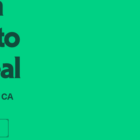
n
to
al
 CA
r store name