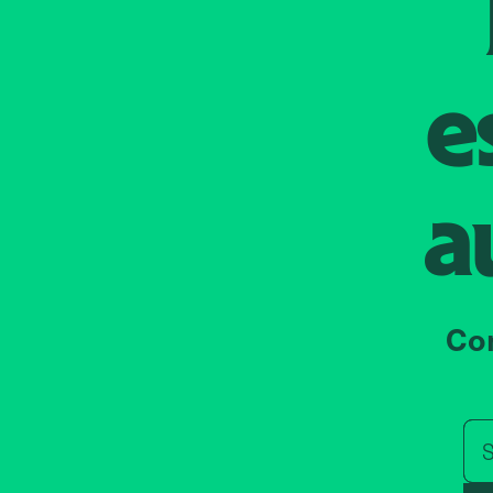
e
a
Co
S