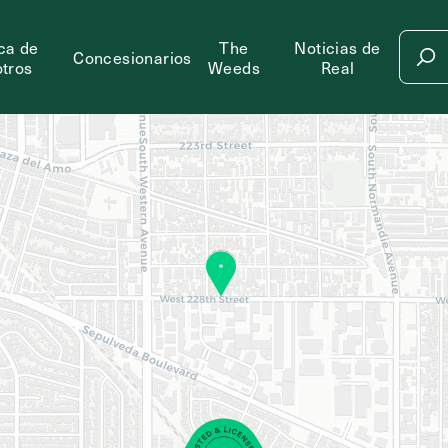
ca de
The
Noticias de
Concesionarios
tros
Weeds
Real