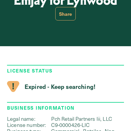
Emjay for Lynwood
Share
LICENSE STATUS
Expired - Keep searching!
BUSINESS INFORMATION
Legal name:
Pch Retail Partners Iii, LLC
License number:
C9-0000426-LIC