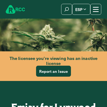
Skip to content
R
C
C
ESP
简体中文
The licensee you’re viewing has an inactive
license
Report an Issue