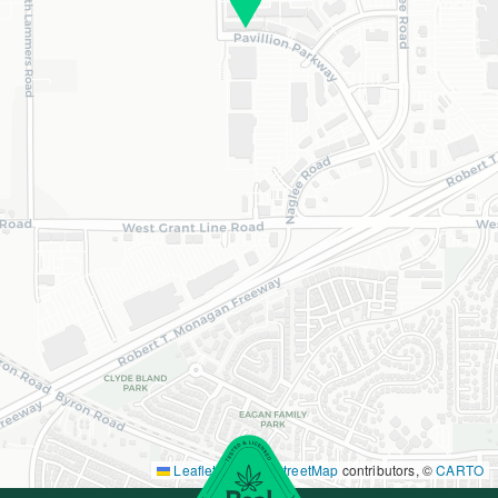
Leaflet
|
©
OpenStreetMap
contributors, ©
CARTO