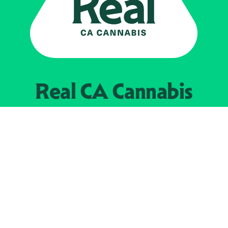
Real CA
Cannabis
Impulsado por el
Departamento de
Control del Cannabis de California
EXPLORE
Encuentra minoristas autorizados
Acerca de nosotros
JOIN 
The Weeds