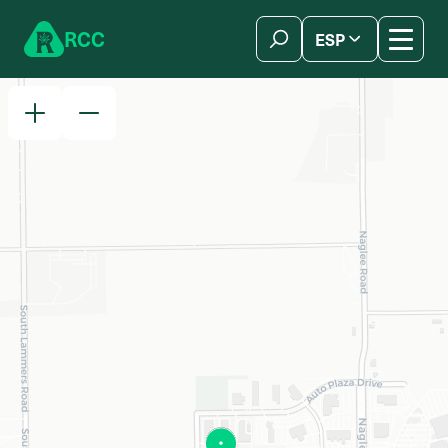
Skip to content
R
C
C
ESP
简体中文