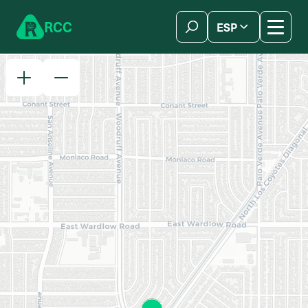
Skip to content
R
C
C
ESP
简体中文