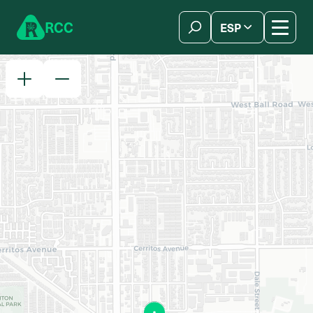
Skip to content
R
C
C
ESP
简体中文