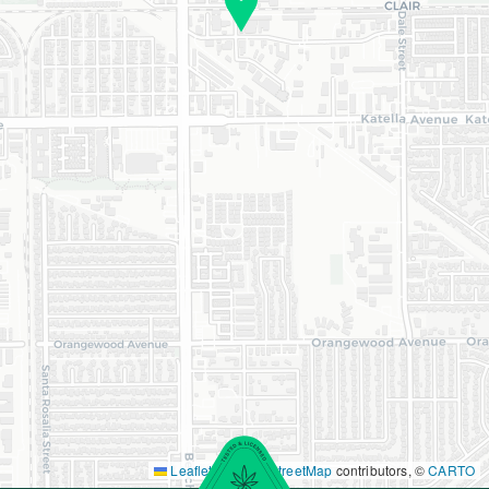
Leaflet
|
©
OpenStreetMap
contributors, ©
CARTO