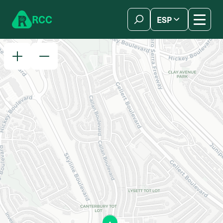
Skip to content
R
C
C
ESP
简体中文