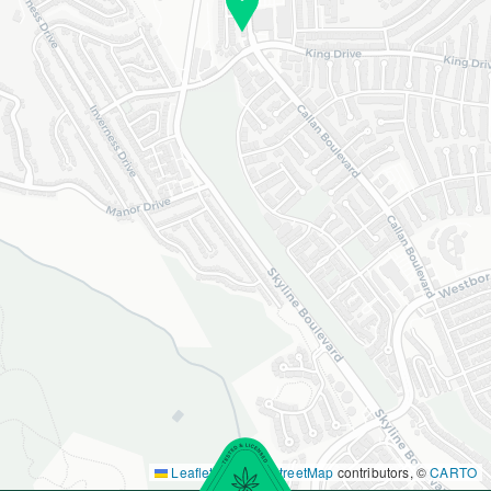
Leaflet
|
©
OpenStreetMap
contributors, ©
CARTO