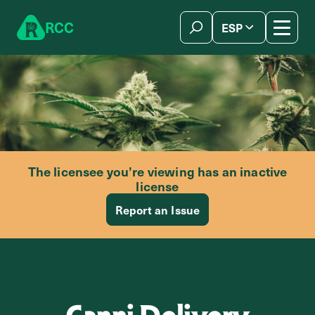
Skip to content
R
C
C
ESP
简体中文
The licensee you’re viewing has an inactive
license
Report an Issue