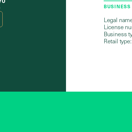
70
BUSINESS
0
Legal name
License nu
Business t
Retail type: