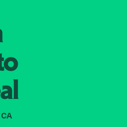
n
to
al
 CA