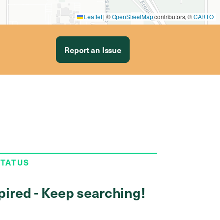
Leaflet
|
©
OpenStreetMap
contributors, ©
CARTO
Report an Issue
STATUS
pired - Keep searching!