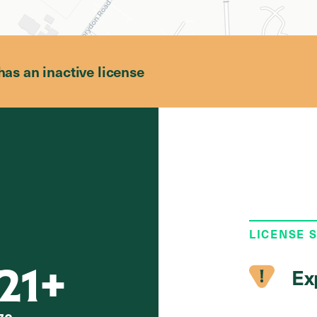
has an inactive license
LICENSE 
21+
Ex