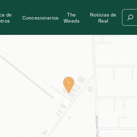
ca de
The
Noticias de
Concesionarios
tros
Weeds
Real