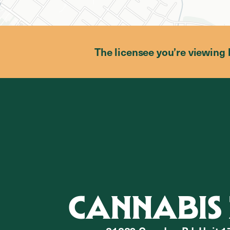
The licensee you’re viewing 
CANNABIS 