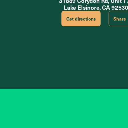
31889 Corydon Rd, Unit 1
Lake Elsinore, CA 9253
Get directions
Share