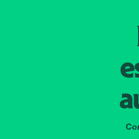
e
a
Co