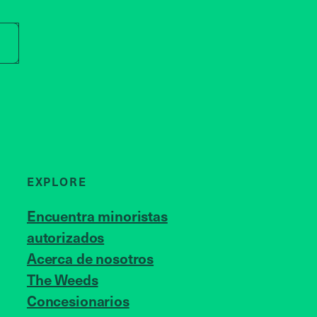
r store name
EXPLORE
Encuentra minoristas
autorizados
Acerca de nosotros
JOIN US
The Weeds
Concesionarios