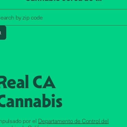
Search by zip code, address, o
earch by
zip code
Search
Real CA
Cannabis
mpulsado por el
Departamento de Control del