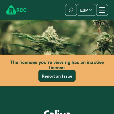
Skip to content
R
C
C
ESP
简体中文
The licensee you’re viewing has an inactive
license
Report an Issue