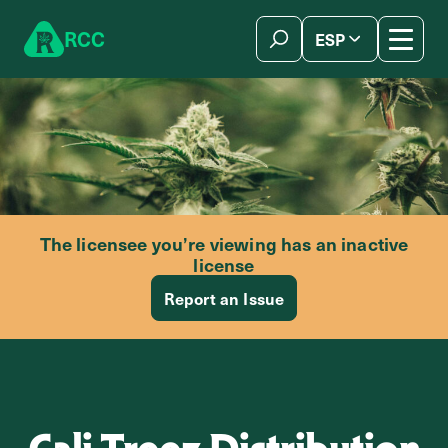
Skip to content
R
C
C
ESP
简体中文
The licensee you’re viewing has an inactive
license
Report an Issue