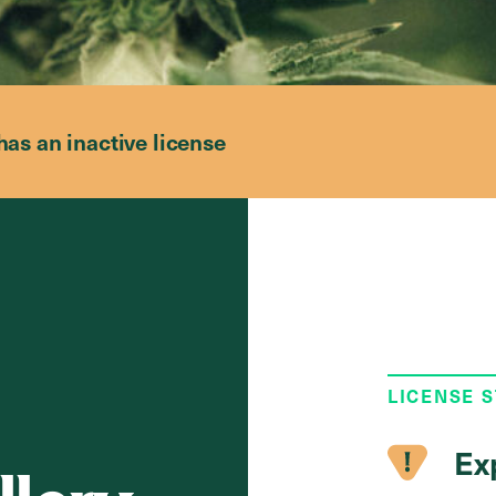
has an inactive license
LICENSE 
Ex