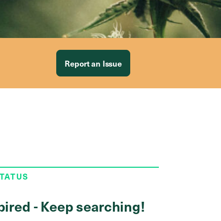
Report an Issue
STATUS
pired - Keep searching!