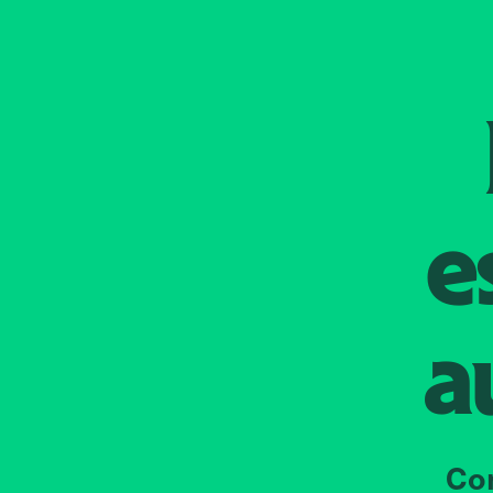
e
a
Co