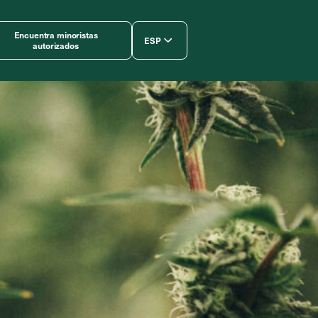
Encuentra minoristas
ESP
autorizados
简体中文