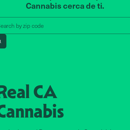
Cannabis cerca de ti.
Search by zip code, address, o
earch by
zip code
Search
Real CA
Cannabis