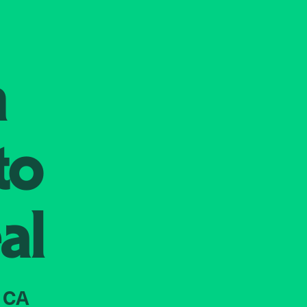
n
to
al
 CA