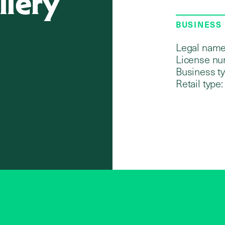
llery
BUSINESS
Legal name
License nu
Business ty
Retail type: