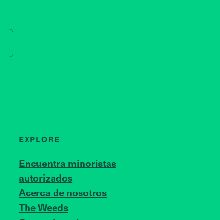
r store name
EXPLORE
Encuentra minoristas
autorizados
Acerca de nosotros
JOIN US
The Weeds