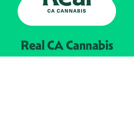
Real CA
Cannabis
Impulsado por el
Departamento de
Control del Cannabis de California
EXPLORE
Encuentra minoristas autorizados
Acerca de nosotros
JOIN 
The Weeds
Concesionarios