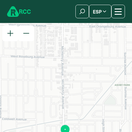
Skip to content
R
C
C
ESP
简体中文