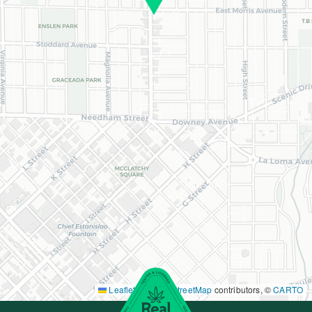
Leaflet
|
©
OpenStreetMap
contributors, ©
CARTO