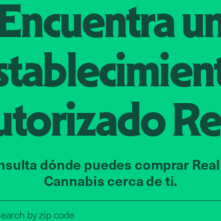
Encuentra u
stablecimien
utorizado
Re
nsulta dónde puedes comprar Real
Cannabis cerca de ti.
Search by zip code, address, o
earch by
zip code