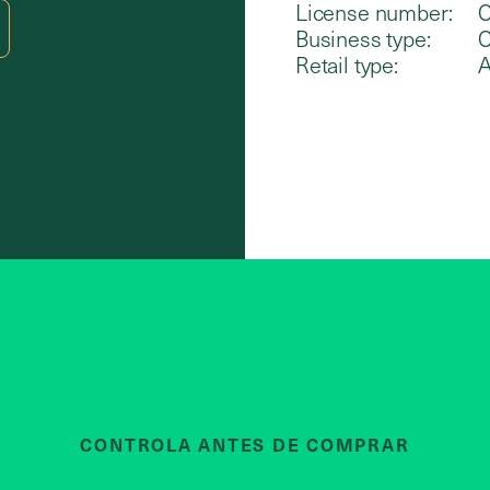
License number:
C
Business type:
C
Retail type:
A
CONTROLA ANTES DE COMPRAR