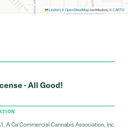
Leaflet
|
©
OpenStreetMap
contributors, ©
CARTO
icense - All Good!
ATION
1, A Ca Commercial Cannabis Association, Inc.