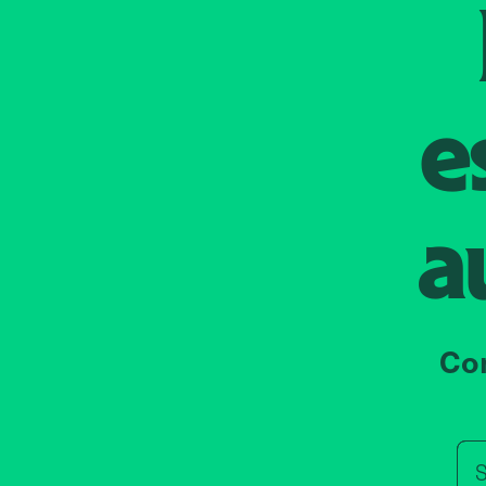
e
a
Co
S