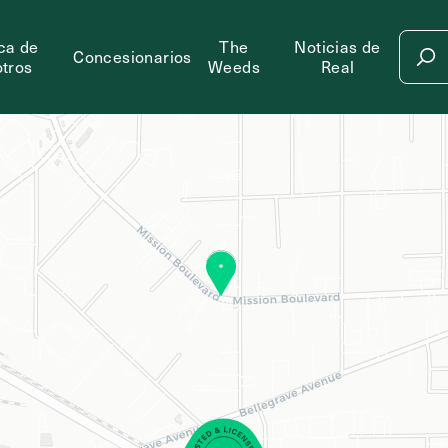
ca de
The
Noticias de
Concesionarios
tros
Weeds
Real