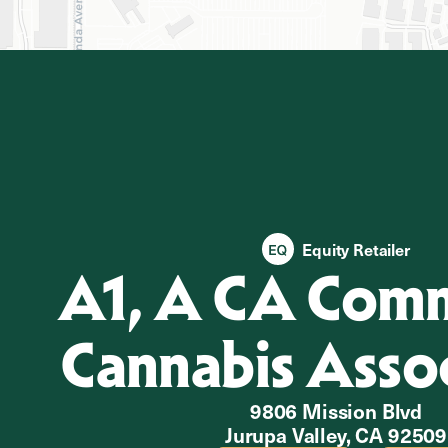
Equity Retailer
A1, A CA Comm
Cannabis Assoc
9806 Mission Blvd
Jurupa Valley, CA 92509