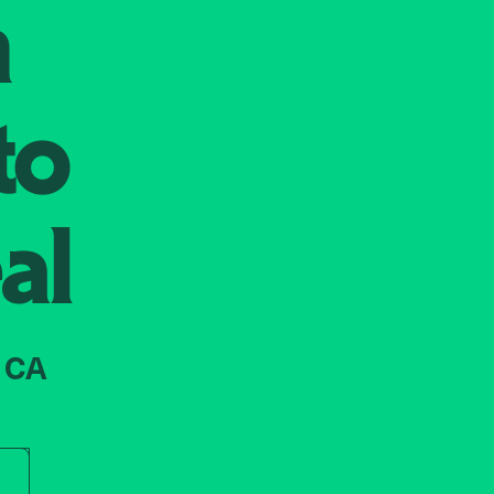
n
to
al
 CA
r store name