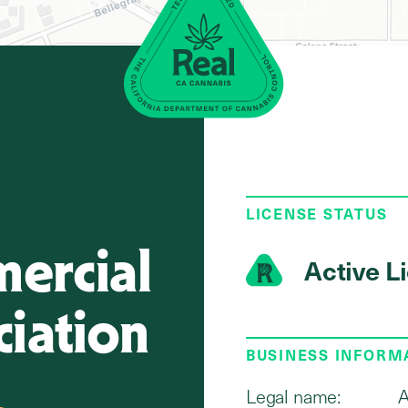
LICENSE STATUS
ercial
Active L
iation
BUSINESS INFORM
Legal name:
A