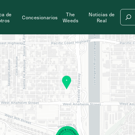
ca de
The
Noticias de
Concesionarios
tros
Weeds
Real