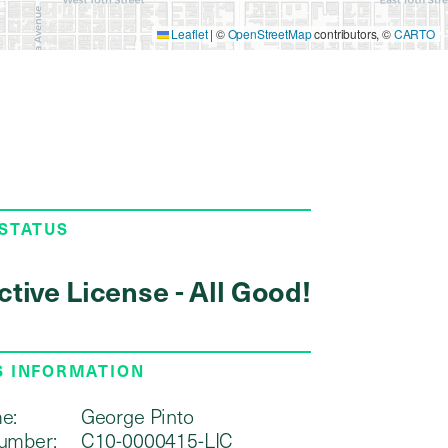
Leaflet
|
©
OpenStreetMap
contributors, ©
CARTO
 STATUS
ctive License - All Good!
S INFORMATION
e:
George Pinto
umber:
C10-0000415-LIC