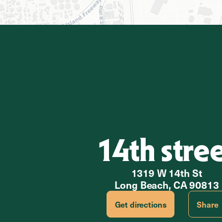
14th stre
1319 W 14th St
Long Beach, CA 90813
Get directions
Share