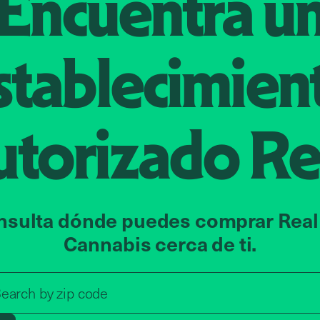
Encuentra u
stablecimien
utorizado
Re
nsulta dónde puedes comprar Real
Cannabis cerca de ti.
Search by zip code, address, o
earch by
zip code