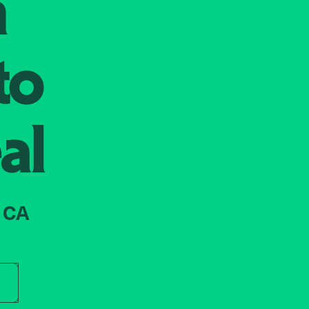
n
to
al
 CA
r store name