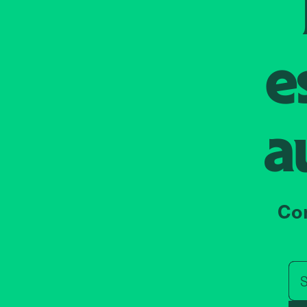
e
a
Co
S