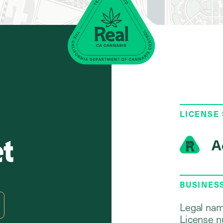
LICENSE
et
A
BUSINES
Legal nam
License n